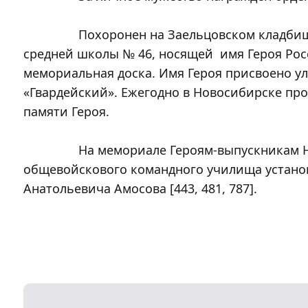
		Похоронен на Заельцовском кладбище Новосибирска. На здании 
средней школы № 46, носящей  имя Героя Росс
мемориальная доска. Имя Героя присвоено ул
«Гвардейский». Ежегодно в Новосибирске пр
памяти Героя.

		На мемориале Героям-выпускникам Новосибирского военного 
общевойскового командного училища установл
Анатольевича Амосова [443, 481, 787].
