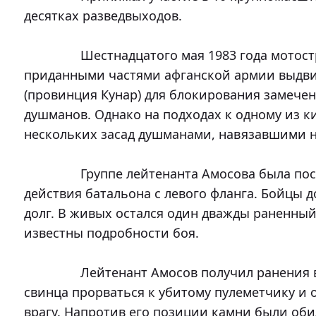
десятках разведвыходов.

		Шестнадцатого мая 1983 года мотострелковый батальон совместно с 
приданными частями афганской армии выдвин
(провинция Кунар) для блокирования замечен
душманов. Однако на подходах к одному из к
нескольких засад душманами, навязавшими н
		Группе лейтенанта Амосова была поставлена задача обеспечивать 
действия батальона с левого фланга. Бойцы 
долг. В живых остался один дважды раненный 
известны подробности боя.

		Лейтенант Амосов получил ранения в обе руки, но сумел под градом 
свинца прорваться к убитому пулеметчику и о
врагу. Напротив его позиции камни были оби