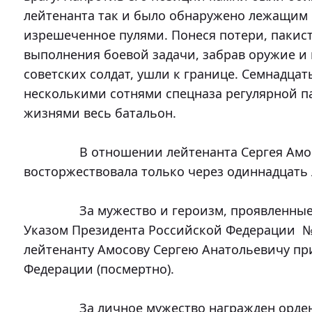
лейтенанта так и было обнаружено лежащим с 
изрешеченное пулями. Понеся потери, пакист
выполнения боевой задачи, забрав оружие и 
советских солдат, ушли к границе. Семнадцат
несколькими сотнями спецназа регулярной п
жизнями весь батальон.

		В отношении лейтенанта Сергея Амосова справедливость 
восторжествовала только через одиннадцать л
		За мужество и героизм, проявленные при выполнении воинского долга, 
Указом Президента Российской Федерации  № 6
лейтенанту Амосову Сергею Анатольевичу при
Федерации (посмертно). 

		За личное мужество награжден орденом Красного Знамени.
