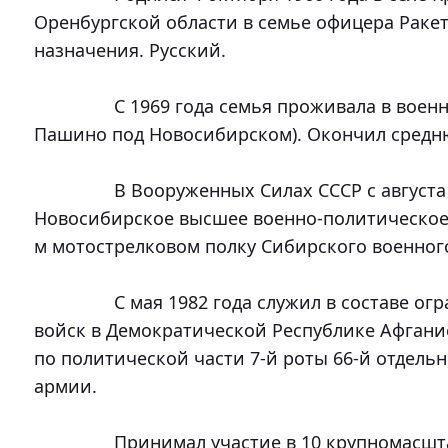
Оренбургской области в семье офицера Ракет
назначения. Русский.

		С 1969 года семья проживала в военном городке «Гвардейский» (поселок 
Пашино под Новосибирском). Окончил средню
		В Вооруженных Силах СССР с августа 1977 года. Окончил с отличием 
Новосибирское высшее военно-политическое у
м мотострелковом полку Сибирского военного 
		С мая 1982 года служил в составе ограниченного контингента советских 
войск в Демократической Республике Афганис
по политической части 7-й роты 66-й отдельн
армии.

		Принимал участие в 10 крупномасштабных боевых операциях и в 