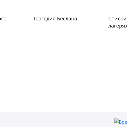
ого
Трагедия Беслана
Списки
лагеря