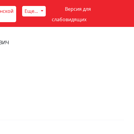
Версия для
инской
Еще...
слабовидящих
ВИЧ