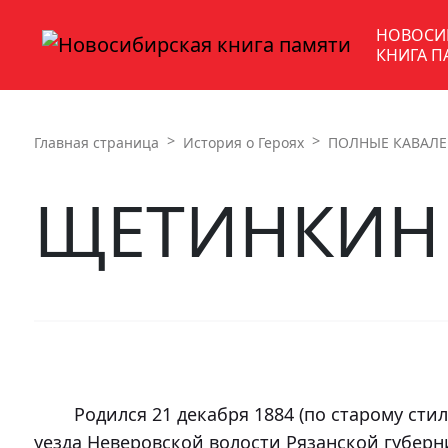
НОВОСИ
КНИГА П
Главная страница
История о Героях
ПОЛНЫЕ КАВАЛЕ
ЩЕТИНКИН
	Родился 21 декабря 1884 (по старому стилю) в селе Чуфилово Касимовского 
уезда Неверовской волости Рязанской губерни