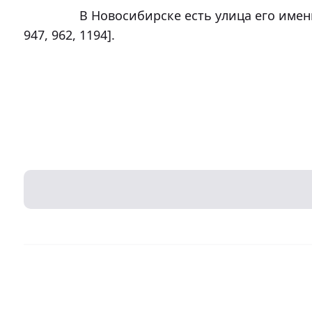
		В Новосибирске есть улица его имени [410, 481, 490, 655, 719, 782, 905, 
947, 962, 1194].
