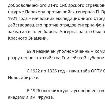
добровольческого 21-го Сибирского стрелково
штурме Перекопа против войск генерала П. Вра
1921 года – начальник экспедиционного отря
действовавшего против отрядов Унгерна-фон-Ш
захватил в  плен барона Унгерна, за что был 
Красного Знамени. 

		Был назначен уполномоченным комиссии по восстановлению 
разрушенного хозяйства Енисейской губернии
		С 1922 по 1926 год – начштаба ОГПУ Сибирского пограничного округа в 
Новосибирске.

		В 1926 окончил курсы усовершенствования начсостава РККА при 
академии им. Фрунзе.
