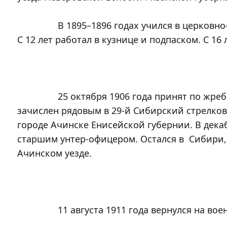
		В 1895–1896 годах учился в церковно-приходской школе в родном селе. 
С 12 лет работал в кузнице и подпаском. С 16 
		25 октября 1906 года принят по жребию в армию и 12 декабря 1906 года 
зачислен рядовым в 29-й Сибирский стрелков
городе Ачинске Енисейской губернии. В дека
старшим унтер-офицером. Остался в  Сибири, 
Ачинском уезде.

		11 августа 1911 года вернулся на военную службу сверхсрочником.
