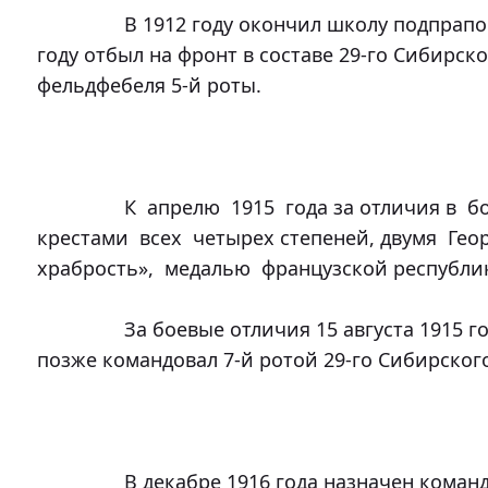
		В 1912 году окончил школу подпрапорщиков мирного времени. В 1914 
году отбыл на фронт в составе 29-го Сибирско
фельдфебеля 5-й роты.

		К  апрелю  1915  года за отличия в  боях  награжден  Георгиевскими  
крестами  всех  четырех степеней, двумя  Гео
храбрость»,  медалью  французской республик
		За боевые отличия 15 августа 1915 года был произведен в прапорщики, 
позже командовал 7-й ротой 29-го Сибирского
		В декабре 1916 года назначен командиром учебной команды 