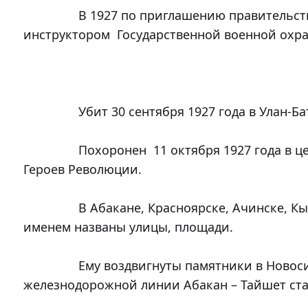
		В 1927 по приглашению правительства МНР он работал в Монголии 
инструктором  Государственной военной охра
		Убит 30 сентября 1927 года в Улан-Баторе.

		Похоронен  11 октября 1927 года в центре Новосибирска в Сквере 
Героев Революции.

		В Абакане, Красноярске, Ачинске, Кызыле и других городах и селах его 
именем названы улицы, площади.

		Ему воздвигнуты памятники в Новосибирске и Минусинске. На 
железнодорожной линии Абакан – Тайшет ста