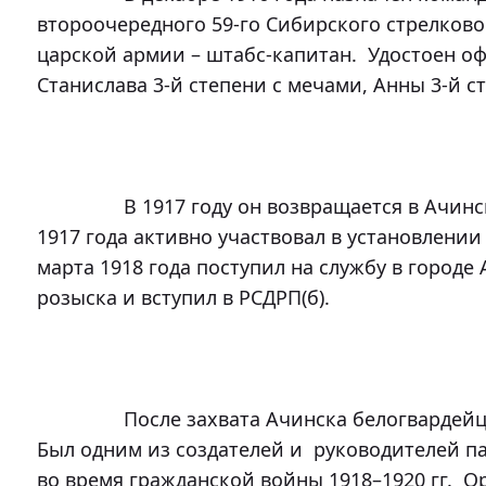
второочередного 59-го Сибирского стрелковог
царской армии – штабс-капитан.  Удостоен оф
Станислава 3-й степени с мечами, Анны 3-й ст
		В 1917 году он возвращается в Ачинск. После Октябрьской революции 
1917 года активно участвовал в установлении 
марта 1918 года поступил на службу в городе
розыска и вступил в РСДРП(б). 

		После захвата Ачинска белогвардейцами Щетинкин уходит в подполье. 
Был одним из создателей и  руководителей п
во время гражданской войны 1918–1920 гг.  О