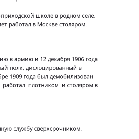
лет работал в Москве столяром.

ый полк, дислоцированный в 
бре 1909 года был демобилизован 
 работал  плотником  и столяром в 