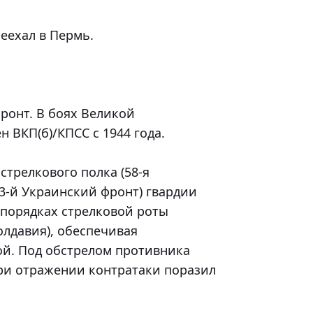
ехал в Пермь.

ронт. В боях Великой 
 ВКП(б)/КПСС с 1944 года.

стрелкового полка (58-я 
3-й Украинский фронт) гвардии 
 порядках стрелковой роты 
лдавия), обеспечивая 
й. Под обстрелом противника 
ри отражении контратаки поразил 