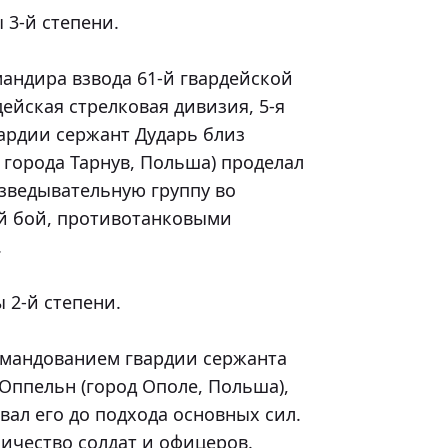
3-й степени.

андира взвода 61-й гвардейской 
ейская стрелковая дивизия, 5-я 
ардии сержант Дударь близ 
 города Тарнув, Польша) проделал 
зведывательную группу во 
 бой, противотанковыми 


2-й степени.

омандованием гвардии сержанта 
Оппельн (город Ополе, Польша), 
ал его до подхода основных сил. 
ичество солдат и офицеров.
