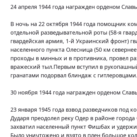
24 апреля 1944 года награжден орденом Славы 
В ночь на 22 октября 1944 года помощник ком
отдельной разведывательной роты (58-я гвард
гвардейская армия, 1-й Украинский фронт) гв
населенного пункта Олесница (50 км севернее
проходы в минных и в противника, провел ра
вражеский тыл.Первым вступил в рукопашный
гранатами подорвал блиндаж с гитлеровцами.
30 ноября 1944 года награжден орденом Славы 
23 января 1945 года взвод разведчиков под к
Дударя преодолел реку Одер в районе города 
захватил населенный пункт Фишбах и удержив
Было уничтожено и взято в плен большое кол