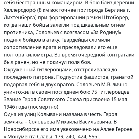
себя бесстрашным командиром. В бою близ деревни
Хеллерсдорф (8 км восточнее пригорода Берлина г.
Лихтенберга) при форсировании речки Штоборер,
когда наши бойцы залегли под шквальным огнем
противника, Соловьев с возгласом «За Родину!»
поднял бойцов в атаку. Гвардейцы сломили
сопротивление врага и преследовали его еще
полтора километра. Во время очередной контратаки
был ранен, но не покинул поля боя.
Окруженный гитлеровцами, отстреливался до
последнего патрона. Подпустив фашистов, гранатой
подорвал себя и двух врагов. Соловьев М.В. лично
уничтожил в своем последнем бою 75 гитлеровцев.
Звание Героя Советского Союза присвоено 15 мая
1946 года (посмертно).
Одна из улиц Колывани названа в честь Героя
земляка – Соловьева Михаила Васильевича. В
Новосибирске его имя увековечено на Аллее Героев
Герой Советского Союза
у Монумента Славы [179, 240, 424, 556].